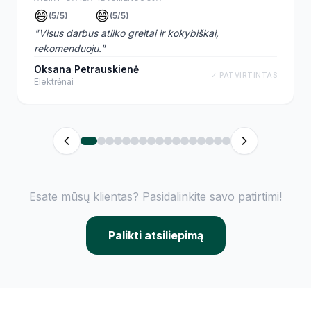
😄
😄
(
5
/5)
(
5
/5)
"
Visus darbus atliko greitai ir kokybiškai,
rekomenduoju.
"
Oksana Petrauskienė
✓ PATVIRTINTAS
Elektrėnai
Esate mūsų klientas? Pasidalinkite savo patirtimi!
Palikti atsiliepimą