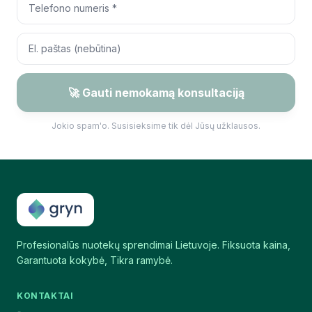
🚀 Gauti nemokamą konsultaciją
Jokio spam'o. Susisieksime tik dėl Jūsų užklausos.
Profesionalūs nuotekų sprendimai Lietuvoje. Fiksuota kaina,
Garantuota kokybė, Tikra ramybė.
KONTAKTAI