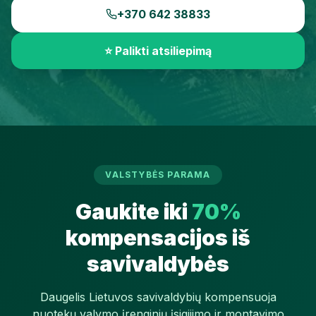
+370 642 38833
⭐ Palikti atsiliepimą
VALSTYBĖS PARAMA
Gaukite iki
70%
kompensacijos
iš
savivaldybės
Daugelis Lietuvos savivaldybių kompensuoja
nuotekų valymo įrenginių įsigijimo ir montavimo