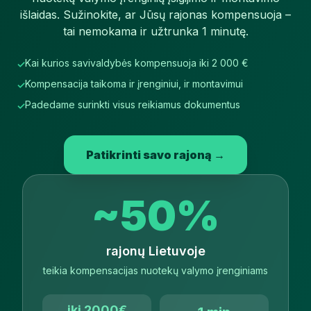
išlaidas. Sužinokite, ar Jūsų rajonas kompensuoja –
tai nemokama ir užtrunka 1 minutę.
Kai kurios savivaldybės kompensuoja iki 2 000 €
✓
Kompensacija taikoma ir įrenginiui, ir montavimui
✓
Padedame surinkti visus reikiamus dokumentus
✓
Patikrinti savo rajoną →
~50%
rajonų Lietuvoje
teikia kompensacijas nuotekų valymo įrenginiams
iki 2000€