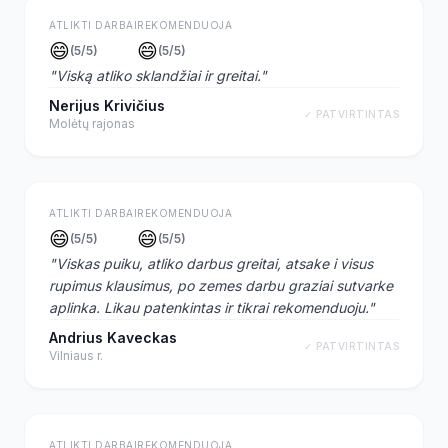
ATLIKTI DARBAI
REKOMENDUOJA
😄
😄
(
5
/5)
(
5
/5)
"
Viską atliko sklandžiai ir greitai.
"
Nerijus Krivičius
✓ PATVIRTINTAS
Molėtų rajonas
ATLIKTI DARBAI
REKOMENDUOJA
😄
😄
(
5
/5)
(
5
/5)
"
Viskas puiku, atliko darbus greitai, atsake i visus
rupimus klausimus, po zemes darbu graziai sutvarke
aplinka. Likau patenkintas ir tikrai rekomenduoju.
"
Andrius Kaveckas
✓ PATVIRTINTAS
Vilniaus r.
ATLIKTI DARBAI
REKOMENDUOJA