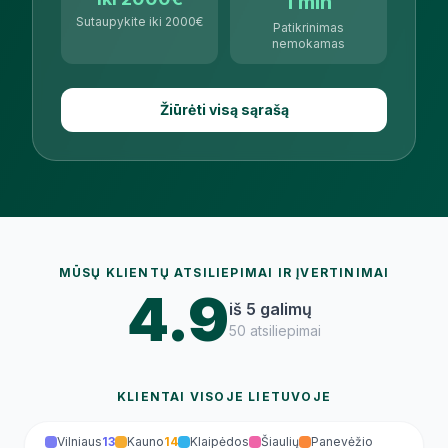
1 min
Sutaupykite iki 2000€
Patikrinimas
nemokamas
Žiūrėti visą sąrašą
MŪSŲ KLIENTŲ ATSILIEPIMAI IR ĮVERTINIMAI
4.9
iš 5 galimų
50
atsiliepimai
KLIENTAI VISOJE LIETUVOJE
Vilniaus
13
Kauno
14
Klaipėdos
Šiaulių
Panevėžio