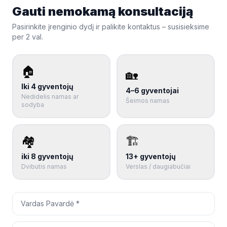
Gauti nemokamą konsultaciją
Pasirinkite įrenginio dydį ir palikite kontaktus – susisieksime
per 2 val.
🏠
🏡
Iki 4 gyventojų
4–6 gyventojai
Nedidelis namas ar
Šeimos namas
sodyba
🏘️
🏗️
iki 8 gyventojų
13+ gyventojų
Dvibutis namas
Verslas / daugiabučiai