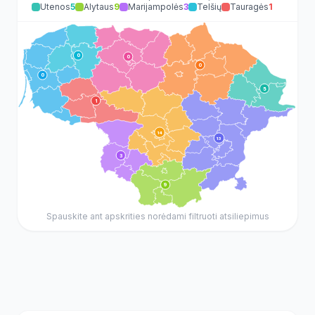
Utenos
5
Alytaus
9
Marijampolės
3
Telšių
Tauragės
1
0
0
0
0
5
1
14
13
3
9
Spauskite ant apskrities norėdami filtruoti atsiliepimus